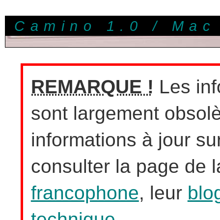
Camino 1.0 / Mac
REMARQUE !
Les inf
sont largement obsolè
informations à jour sur
consulter la page de 
francophone
, leur
blo
technique
.