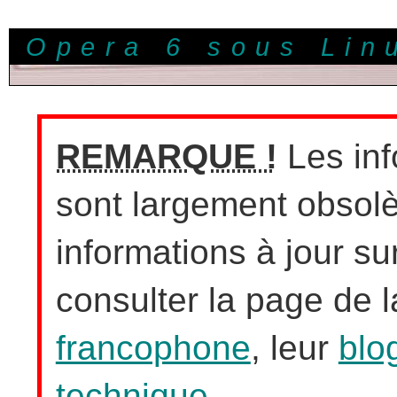
Opera 6 sous Lin
REMARQUE !
Les inf
sont largement obsolè
informations à jour sur
consulter la page de 
francophone
, leur
blo
technique
.