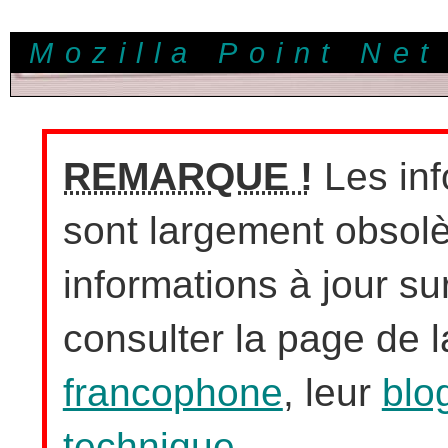
Mozilla Point Net
REMARQUE !
Les inf
sont largement obsolè
informations à jour sur
consulter la page de 
francophone
, leur
blo
technique
.