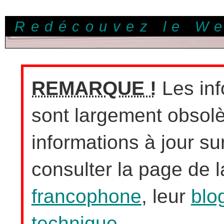
Redécouvez le W
REMARQUE !
Les inf
sont largement obsolè
informations à jour sur
consulter la page de 
francophone
, leur
blo
technique
.