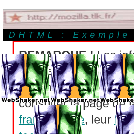
DHTML : Exemple 
REMARQUE !
Les inf
sont largement obsolè
informations à jour sur
consulter la page de 
francophone
, leur
blo