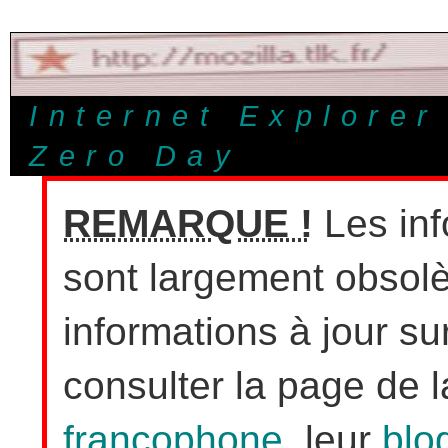
Internet Explorer 
Zero Day
REMARQUE !
Les inf
sont largement obsolè
informations à jour sur
consulter la page de 
francophone
, leur
blo